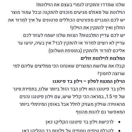
שלנו שמדדו והתקינו לגמרי בעצם את הוילונות!
הוילונות של סאנלס מגיעים מוכנים להתקנה ובכל עמוד מוצר
יש לכם הסברים מפורטים הכוללים סרטונים על איך למדוד את
החלון ואיך להתקין את הוילון!
יש לכם עדיין התלבטות? הצוות שלנו ישמח לעזור לכם
עדיין לא רוצים למדוד או להתקין לבד? אין בעיה, יגיעו עד
אליכם למדוד ולהתקין (בתוספת תשלום)
המלצות לוילונות זולים
קבלו את שלושת המוצרים שאנחנו הכי ממליצים עליהם למי
שרוצה לחסוך!
הוילון המנצח לסלון – וילון בד פיטנגו
וילון בד פיטנגו הוא וילון הבד הזול ביותר שלנו, בתפירת סיגר
של פי 1.5, במראה הכי קליל שיש, עם וילון פיטנגו נהנים
מהאווירה שוילון מעניק לחלל אבל באופן המינימלי ביותר
המאפשר גם להנות מהנוף
לרכישת וילון בד פיטנגו
הקליקו כאן
לקבלת טיפים נוספים על וילונות בד
הקליקו כאן