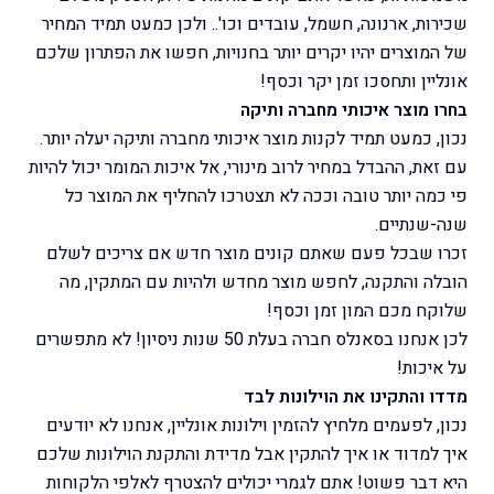
שכירות, ארנונה, חשמל, עובדים וכו'.. ולכן כמעט תמיד המחיר
של המוצרים יהיו יקרים יותר בחנויות,
חפשו את הפתרון שלכם
אונליין ותחסכו זמן יקר וכסף!
בחרו מוצר איכותי מחברה ותיקה
נכון, כמעט תמיד לקנות מוצר איכותי מחברה ותיקה יעלה יותר.
עם זאת, ההבדל במחיר לרוב מינורי, אל איכות המומר יכול להיות
פי כמה יותר טובה וככה לא תצטרכו להחליף את המוצר כל
שנה-שנתיים.
זכרו שבכל פעם שאתם קונים מוצר חדש אם צריכים לשלם
הובלה והתקנה, לחפש מוצר מחדש ולהיות עם המתקין, מה
שלוקח מכם המון זמן וכסף!
לכן אנחנו בסאנלס חברה בעלת 50 שנות ניסיון! לא מתפשרים
על איכות!
מדדו והתקינו את הוילונות לבד
נכון, לפעמים מלחיץ להזמין וילונות אונליין, אנחנו לא יודעים
איך למדוד או איך להתקין אבל מדידת והתקנת הוילונות שלכם
היא דבר פשוט! אתם לגמרי יכולים להצטרף לאלפי הלקוחות