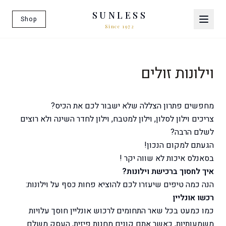
SUNLESS
Shop
Since 1972
וילונות זולים
מחפשים פתרון הצללה שלא ישבור לכם את הכיס?
צריכים וילון לסלון, וילון למטבח, וילון לחדר השינה ולא רוצים
לשלם הרבה?
הגעתם למקום הנכון!
בסאנלס איכות לא שווה יקר !
איך לחסוך ברכישת וילונות?
הנה כמה טיפים שיעזרו לכם להוציא פחות כסף על וילונות:
רכשו אונליין
כמו כמעט בכל שאר התחומים לרכוש אונליין חוסך עלויות
משמעותיות, כאשר אתם קונים מחנות פיזית, העסק משלם