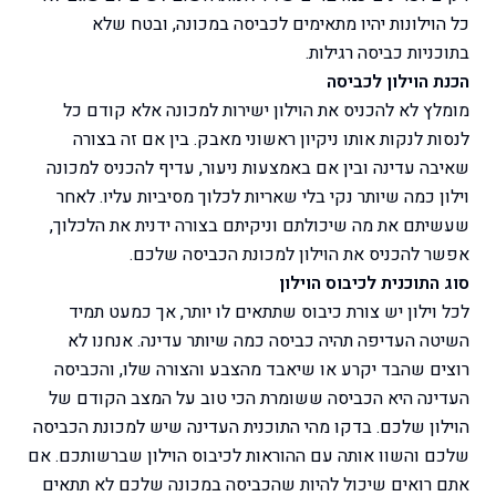
כל הוילונות יהיו מתאימים לכביסה במכונה, ובטח שלא
בתוכניות כביסה רגילות.
הכנת הוילון לכביסה
מומלץ לא להכניס את הוילון ישירות למכונה אלא קודם כל
לנסות לנקות אותו ניקיון ראשוני מאבק. בין אם זה בצורה
שאיבה עדינה ובין אם באמצעות ניעור, עדיף להכניס למכונה
וילון כמה שיותר נקי בלי שאריות לכלוך מסיביות עליו. לאחר
שעשיתם את מה שיכולתם וניקיתם בצורה ידנית את הלכלוך,
אפשר להכניס את הוילון למכונת הכביסה שלכם.
סוג התוכנית לכיבוס הוילון
לכל וילון יש צורת כיבוס שתתאים לו יותר, אך כמעט תמיד
השיטה העדיפה תהיה כביסה כמה שיותר עדינה. אנחנו לא
רוצים שהבד יקרע או שיאבד מהצבע והצורה שלו, והכביסה
העדינה היא הכביסה ששומרת הכי טוב על המצב הקודם של
הוילון שלכם. בדקו מהי התוכנית העדינה שיש למכונת הכביסה
שלכם והשוו אותה עם ההוראות לכיבוס הוילון שברשותכם. אם
אתם רואים שיכול להיות שהכביסה במכונה שלכם לא תתאים