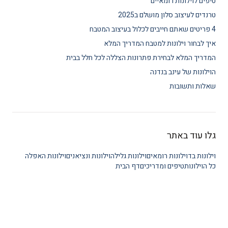
טיפים לוילונות רומאיים
טרנדים לעיצוב סלון מושלם ב2025
4 פריטים שאתם חייבים לכלול בעיצוב המטבח
איך לבחור וילונות למטבח המדריך המלא
המדריך המלא לבחירת פתרונות הצללה לכל חלל בבית
הוילונות של עינב בנדנה
שאלות ותשובות
גלו עוד באתר
וילונות בד
וילונות רומאים
וילונות גלילה
וילונות ונציאנים
וילונות האפלה
כל הוילונות
טיפים ומדריכים
דף הבית