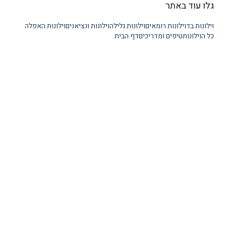
גלו עוד באתר
וילונות בד
וילונות רומאים
וילונות גלילה
וילונות ונציאנים
וילונות האפלה
כל הוילונות
טיפים ומדריכים
דף הבית