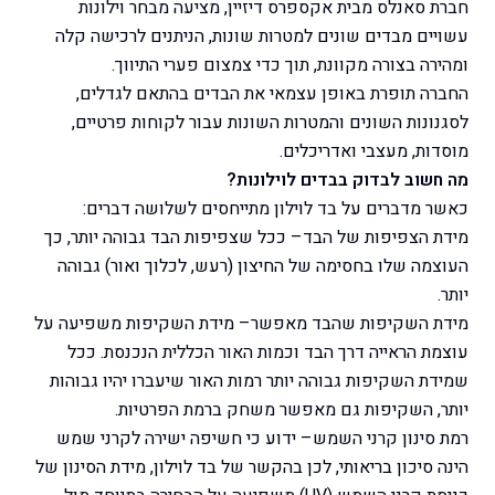
חברת סאנלס מבית אקספרס דיזיין, מציעה מבחר וילונות
עשויים מבדים שונים למטרות שונות, הניתנים לרכישה קלה
ומהירה בצורה מקוונת, תוך כדי צמצום פערי התיווך.
החברה תופרת באופן עצמאי את הבדים בהתאם לגדלים,
לסגנונות השונים והמטרות השונות עבור לקוחות פרטיים,
מוסדות, מעצבי ואדריכלים.
מה חשוב לבדוק בבדים לוילונות?
כאשר מדברים על בד לוילון מתייחסים לשלושה דברים:
מידת הצפיפות של הבד
– ככל שצפיפות הבד גבוהה יותר, כך
העוצמה שלו בחסימה של החיצון (רעש, לכלוך ואור) גבוהה
יותר.
מידת השקיפות שהבד מאפשר
– מידת השקיפות משפיעה על
עוצמת הראייה דרך הבד וכמות האור הכללית הנכנסת. ככל
שמידת השקיפות גבוהה יותר רמות האור שיעברו יהיו גבוהות
יותר, השקיפות גם מאפשר משחק ברמת הפרטיות.
רמת סינון קרני השמש
– ידוע כי חשיפה ישירה לקרני שמש
הינה סיכון בריאותי, לכן בהקשר של בד לוילון, מידת הסינון של