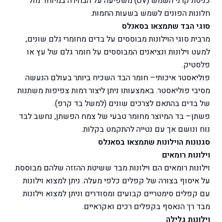
כניסת קרני השמש (UV) משפיעה על הבחירה במיוחד מול
חלונות הפונים לשמש בשעות החמות.
סוגי הבד שתמצאו בסאנלס
מרבית סוגי הוילונות מבוססים על בדים מחומרי גלם שונים,
למעט וילונות ונציאנים המבוססים על חומר גלם של עץ או
פלסטיק.
פוליאסטר איכותי
– חומר הבד השכיח ביותר בעולם הנעשה
מסיבי פוליאסטר. באמצעותו ניתן ליצור רמות צפיפות משתנות
של בדים בהתאם לצרכים שונים (למשל בד קרפ).
פשתן
– בד המיוצר מחומר טבעי של צמח הפשתן, נחשב לבד
נוח ונושם אך עם נטייה להתקמט בקלות.
סגנונות הוילונות שתמצאו בסאנלס
וילונות רומאים
וילונות רומאים הם וילונות מבד ששיטת ההזזה שלהם מבוססת
על איסוף בצורה של קפלים כלפי מעלה. ניתן למצוא וילונות
עם קפלים סימטריים קבועים ומסודרים וניתן למצוא וילונות
מבד רך הנאסף בקפלים רכים ואקראיים.
וילונות גלילה