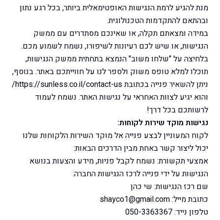
מנת להגיע לרמת הנגישות האופטימאלית ביותר, בכל רגע נתון
ובהתאם להתקדמות הטכנולוגית.
במידה ומצאתם תקלה, או שאינכם מסתדרים עם ממשק
הנגישות, או שיש לכם רעיונות לשיפורו, נשמח לשמוע מכם.
בלחיצה על "שלחו משוב" הנמצא בתחתית ממשק הנגישות,
תוכלו למלא טופס משוק ולספר לנו על חווייתכם באתר. בנוסף,
ניתן להשאיר פנייה בכתובת https://sunless.co.il/contact-us/
והוא יגיע לצוות האחראי על נגישות האתר. נשמח לעמוד
לרשותכם בכל דרך!
נגישות מוקד שירות לקוחות:
לקוח המעוניין לבצע פנייה אל מוקד השירות הלקוחות שלנו
יכול ליצור קשר באחת מבין הדרכים הבאות:
אמצעי תקשורת: נשמח לקבל פניות, מידע והצעות בנושא
הנגישות על ידי פנייה לרכז הנגישות החברה:
שם רכז הנגישות:
שי כהן
כתובת מייל:
shayco1@gmail.com
טלפון נייד:
050-3363367