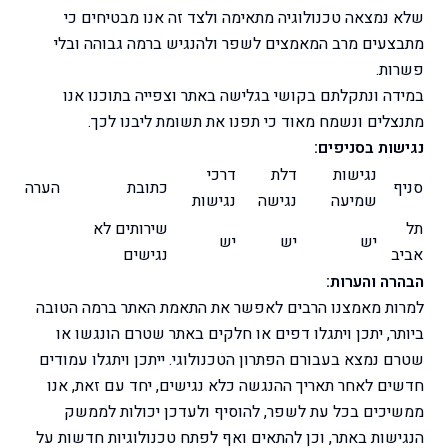
שלא נמצאה טכנולוגיה מתאימה ולצד זה אנו מבטיחים כי
מתבצעים מרב המאמצים לשפר ולהנגיש ברמה גבוהה ובלי
פשרות.
במידה ונתקלתם בקושי בגלישה באתר וצפייה בתוכנו אנו
מתנצלים ונשמח מאוד כי תפנו את תשומת ליבנו לכך.
נגישות בסניפים:
נגישות
דלת
דרכי
סניף
כתובת
הערה
שמיעה
נגישה
נגישות
תל
שירותים לא
יש
יש
יש
אביב
נגישים
הבהרה והערות:
למרות מאמצנו הרבים לאפשר את התאמת האתר ברמה הטובה
ביותר, יתכן ויתגלו דפים או חלקים באתר שטרם הונגשו או
שטרם נמצא בעבורם הפתרון הטכנולוגי. ייתכן ויתגלו עמודים
חדשים לאחר תאריך ההנגשה כלא נגישים, יחד עם זאת, אנו
ממשיכים בכל עת לשפר, להוסיף ולעדכן יכולות לממשק
הנגישות באתר, וכן להתאים ואף לפתח טכנולוגיות חדשות על