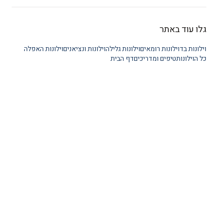
גלו עוד באתר
וילונות בד
וילונות רומאים
וילונות גלילה
וילונות ונציאנים
וילונות האפלה
כל הוילונות
טיפים ומדריכים
דף הבית