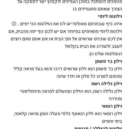
מוזמנים להסתכל בתוכן העניינים ולקפוץ ישר לפסקה על
הצורך שאתם מתעניינים בו
וילונות ליופי
איזה כיף שבחרתם סאנלס! יש לנו את הוילונות הכי יפים… 🙂
וילונות ליופי מתאימים במיוחד אם יש לכם נוף יפה מהבית, אם
אין לכם שכנים שרואים אל תוך הבית או אם אתם סתם רוצים
לעצב ולשדרג את הבית בקלות!
ההמלצות שלנו הן:
וילון בד פשתן
וילון בד פשתן הוא וילון שרואים דרכו והוא בעל מראה קליל
ומהמם לשרוג כל סלון או חדר שינה
וילון גלילה רשת
וילון גלילה רשת, הוא הוילון המושלם למראה מינימליסטי
ומודרני
וילון רומאי
וילון רומאי הוא וילון הנאסף כלפי מעלה ונותן מראה קלאסי,
ביתי וחמים
וילונות להצללה / פרטיות