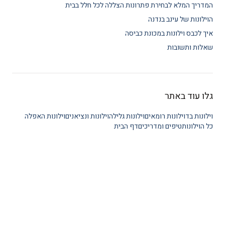
המדריך המלא לבחירת פתרונות הצללה לכל חלל בבית
הוילונות של עינב בנדנה
איך לכבס וילונות במכונת כביסה
שאלות ותשובות
גלו עוד באתר
וילונות בד
וילונות רומאים
וילונות גלילה
וילונות ונציאנים
וילונות האפלה
כל הוילונות
טיפים ומדריכים
דף הבית