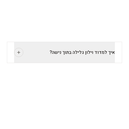
שקיפות
:
0% (פרטיות מלאה)
מעבר אור
:
35%
ניקוי ותחזוקה
:
ניקוי אבק / מטלית
איך למדוד וילון גלילה מדויק לחלון?
איך למדוד וילון גלילה בתוך נישה?