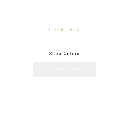
וילונות מעוצבים והצללות חכמות בגישה מותאמת
אישית
since 1972
Shop Online
תיאום ייעוץ בבית